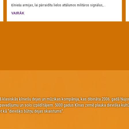
Ķīniešu armijas, lai pārraidītu lielos attālumos militāros signālus,...
VAIRĀK
 klasiskās ķīniešu dejas un mūzikas kompānija, kas dibināta 2006. gadā Ņujorkā
a pavadījumu un solo izpildītājiem. 5000 gadus Ķīnas zemē plauka dievišķa kult
t kā “dievišķo būtņu dejas skaistums”.