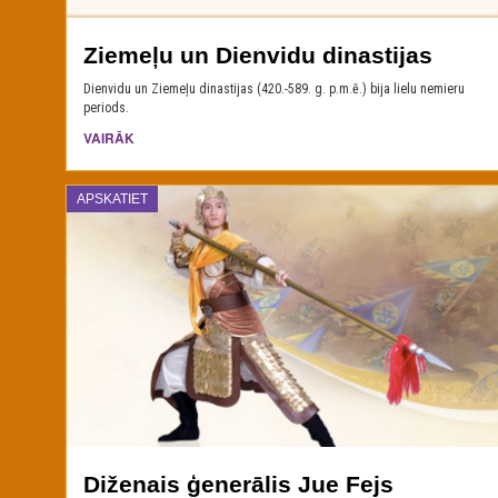
Ziemeļu un Dienvidu dinastijas
Dienvidu un Ziemeļu dinastijas (420.-589. g. p.m.ē.) bija lielu nemieru
periods.
VAIRĀK
APSKATIET
Diženais ģenerālis Jue Fejs