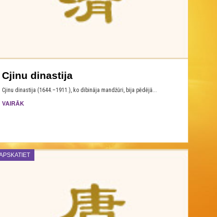
Cjinu dinastija
Cjinu dinastija (1644.–1911.), ko dibināja mandžūri, bija pēdējā...
VAIRĀK
APSKATIET