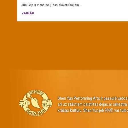
Jue Fejs ir viens no Ķīnas slavenākajiem...
VAIRĀK
Shen Yun Performing Arts ir pasaulē vadošā
arī uz stāstiem balstītas dejas ar orķestr
krāšņo kultūru. Shen Yun jeb 神韻 var tulko