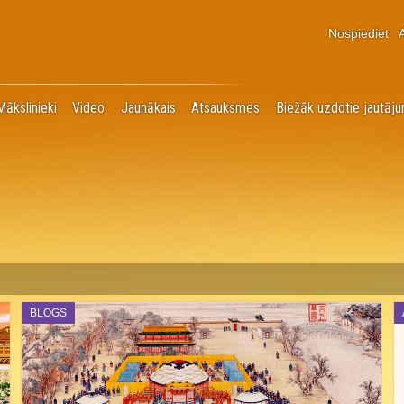
Nospiediet
Mākslinieki
Video
Jaunākais
Atsauksmes
Biežāk uzdotie jautāju
BLOGS