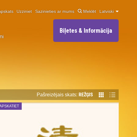
Apskats
Uzziniet
Sazinieties ar mums
Meklēt
Latviski
Biļetes & Informācija
mi
REŽĢIS
Pašreizējais skats:
APSKATIET