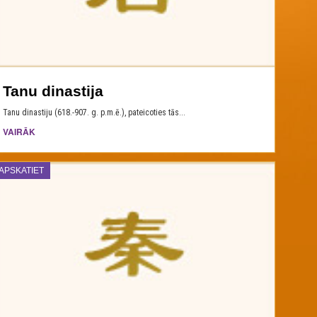
Tanu dinastija
Tanu dinastiju (618.-907. g. p.m.ē.), pateicoties tās...
VAIRĀK
APSKATIET