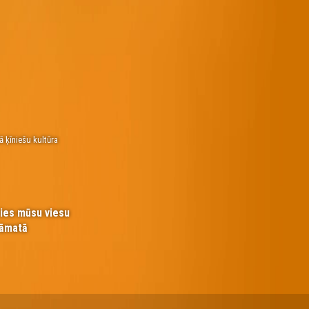
ā ķīniešu kultūra
ties mūsu viesu
āmatā