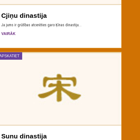
Cjiņu dinastija
Ja jums ir grūtības atcerēties garo Ķīnas dinastiju...
VAIRĀK
APSKATIET
Sunu dinastija