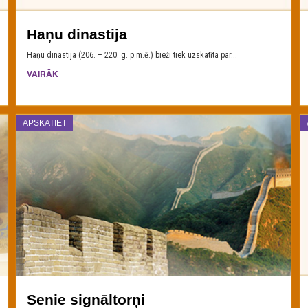
Haņu dinastija
Haņu dinastija (206. – 220. g. p.m.ē.) bieži tiek uzskatīta par...
VAIRĀK
APSKATIET
Senie signāltorņi