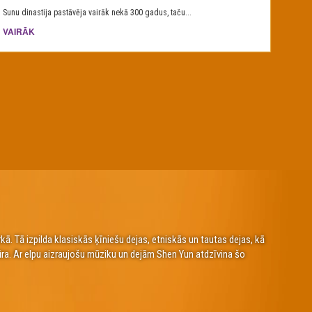
Sunu dinastija pastāvēja vairāk nekā 300 gadus, taču...
VAIRĀK
. Tā izpilda klasiskās ķīniešu dejas, etniskās un tautas dejas, kā
ūra. Ar elpu aizraujošu mūziku un dejām Shen Yun atdzīvina šo