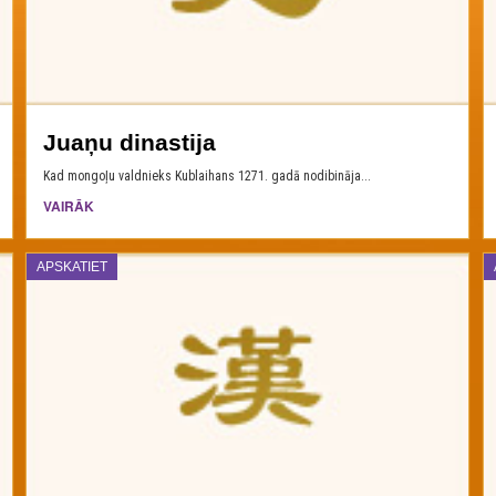
Juaņu dinastija
Kad mongoļu valdnieks Kublaihans 1271. gadā nodibināja...
VAIRĀK
APSKATIET