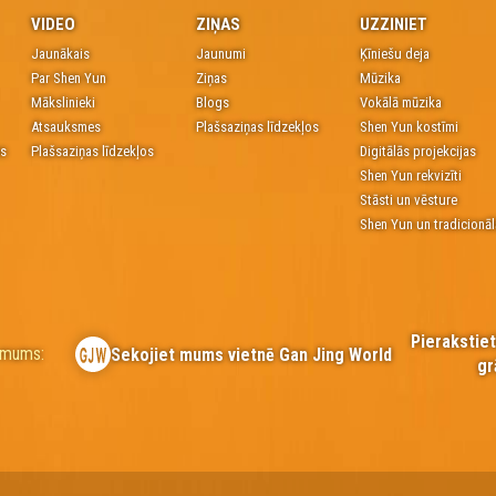
VIDEO
ZIŅAS
UZZINIET
Jaunākais
Jaunumi
Ķīniešu deja
Par Shen Yun
Ziņas
Mūzika
Mākslinieki
Blogs
Vokālā mūzika
Atsauksmes
Plašsaziņas līdzekļos
Shen Yun kostīmi
es
Plašsaziņas līdzekļos
Digitālās projekcijas
Shen Yun rekvizīti
Stāsti un vēsture
Shen Yun un tradicionāl
Pierakstie
r mums:
Sekojiet mums vietnē Gan Jing World
gr