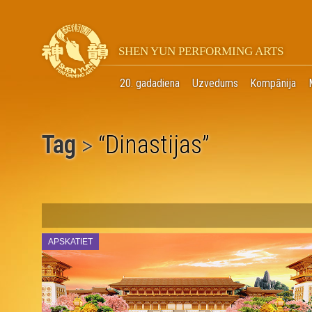
SHEN YUN PERFORMING ARTS
20. gadadiena
Uzvedums
Kompānija
Tag
Dinastijas
>
“
”
APSKATIET