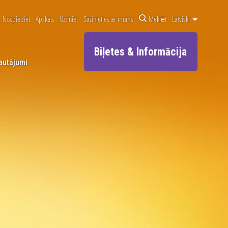
Nospiediet
Apskats
Uzziniet
Sazinieties ar mums
Meklēt
Latviski
Biļetes & Informācija
autājumi