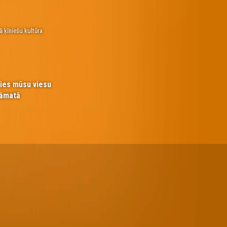
ā ķīniešu kultūra
ties mūsu viesu
āmatā