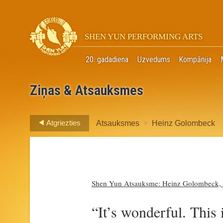
SHEN YUN PERFORMING ARTS
20. gadadiena
Uzvedums
Kompānija
Ziņas & Atsauksmes
>
Atgriezties
Atsauksmes
Heinz Golombeck
Shen Yun Atsauksme: Heinz Golombeck,
“It’s wonderful. This i