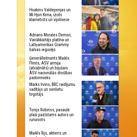
Hoakins Valdepenjas un
Mi Hjon Kima, izcils
klarnetists un vijolniece
Adrians Morales Demori,
Vairākkārtējs platīna un
Latīņamerikas Grammy
balvas ieguvējs
Ģenerālleitnants Maikls
Flinns, ASV armija
(atvaļināts) un bijušais
ASV nacionālās drošības
padomnieks
Marks Irvins, BBC raidījumu
vadītājs un senlietu
tirgotājs
Tonijs Robinss, pasaulē
plaši pazīstams autors un
runasvīrs
Maikls Īlijs, aktieris un