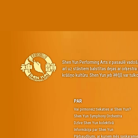
Shen Yun Performing Arts ir pasaulē vadošā
arī uz stāstiem balstītas dejas ar orķestr
krāšņo kultūru. Shen Yun jeb 神韻 var tulko
PAR
Vai pirmoreiz tiekaties ar Shen Yun?
Shen Yun Symphony Orchestra
Dzīve Shen Yun kolektīvā
Informācija par Shen Yun
Pārbaudījumi, ar kuriem mēs saskarami