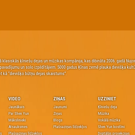
 klasiskās ķīniešu dejas un mūzikas kompānija, kas dibināta 2006. gadā Ņujorkā
a pavadījumu un solo izpildītājiem. 5000 gadus Ķīnas zemē plauka dievišķa kult
t kā “dievišķo būtņu dejas skaistums”.
VIDEO
ZIŅAS
UZZINIET
Jaunākais
Jaunumi
Ķīniešu deja
Par Shen Yun
Ziņas
Mūzika
Mākslinieki
Blogs
Vokālā mūzika
Atsauksmes
Plašsaziņas līdzekļos
Shen Yun kostīmi
es
Plašsaziņas līdzekļos
Digitālās projekcijas