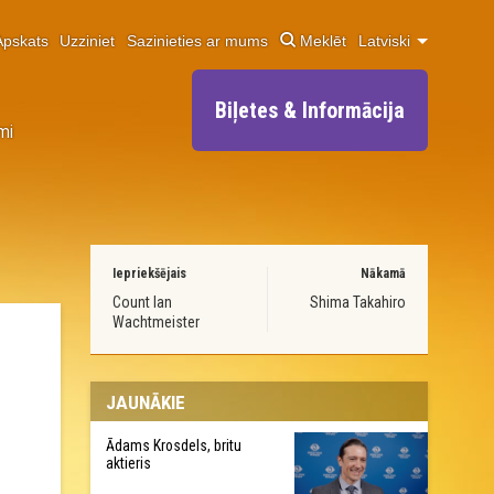
Apskats
Uzziniet
Sazinieties ar mums
Meklēt
Latviski
Biļetes & Informācija
mi
Iepriekšējais
Nākamā
Count Ian
Shima Takahiro
Wachtmeister
JAUNĀKIE
Ādams Krosdels, britu
aktieris