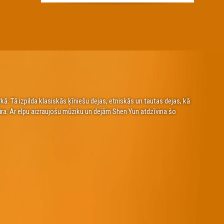
. Tā izpilda klasiskās ķīniešu dejas, etniskās un tautas dejas, kā
ūra. Ar elpu aizraujošu mūziku un dejām Shen Yun atdzīvina šo