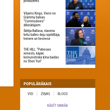
producents
Viljams Kings, Viens no
Grammy balvas
“Commodores”
dibinātājiem
Šērlija Ballasa, slavena
britu balles deju izpildītāja,
trenere un tiesnese
THE HILL: “Patiesais
iemesls, kāpēc
komunistiskā Ķīna baidās
no Shen Yun”
POPULĀRĀKAIS
VISI
ZIŅAS
BLOGS
RĀDĪT VAIRĀK