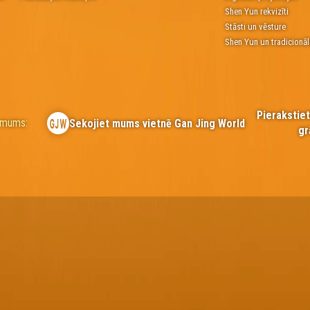
Shen Yun rekvizīti
Stāsti un vēsture
Shen Yun un tradicionāl
Pierakstie
r mums:
Sekojiet mums vietnē Gan Jing World
gr