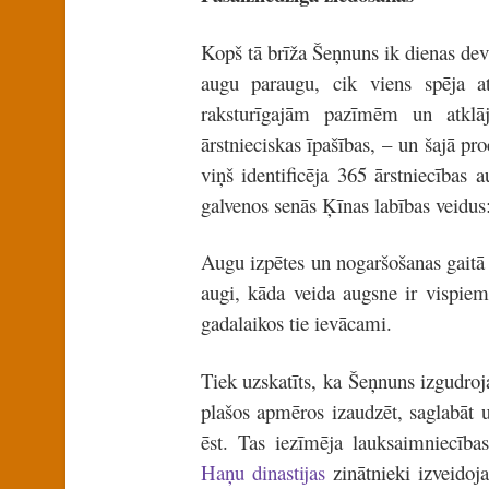
Kopš tā brīža Šeņnuns ik dienas de
augu paraugu, cik viens spēja a
raksturīgajām pazīmēm un atklā
ārstnieciskas īpašības, – un šajā pr
viņš identificēja 365 ārstniecības
galvenos senās Ķīnas labības veidus:
Augu izpētes un nogaršošanas gaitā
augi, kāda veida augsne ir vispiem
gadalaikos tie ievācami.
Tiek uzskatīts, ka Šeņnuns izgudroja 
plašos apmēros izaudzēt, saglabāt 
ēst. Tas iezīmēja lauksaimniecība
Haņu dinastijas
zinātnieki izveidoj