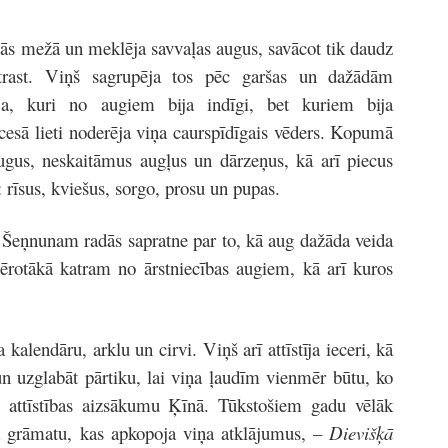
vās mežā un meklēja savvaļas augus, savācot tik daudz
trast. Viņš sagrupēja tos pēc garšas un dažādām
ja, kuri no augiem bija indīgi, bet kuriem bija
ocesā lieti noderēja viņa caurspīdīgais vēders. Kopumā
 augus, neskaitāmus augļus un dārzeņus, kā arī piecus
 rīsus, kviešus, sorgo, prosu un pupas.
 Šeņnunam radās sapratne par to, kā aug dažāda veida
ērotākā katram no ārstniecības augiem, kā arī kuros
kalendāru, arklu un cirvi. Viņš arī attīstīja ieceri, kā
un uzglabāt pārtiku, lai viņa ļaudīm vienmēr būtu, ko
s attīstības aizsākumu Ķīnā. Tūkstošiem gadu vēlāk
a grāmatu, kas apkopoja viņa atklājumus, –
Dievišķā