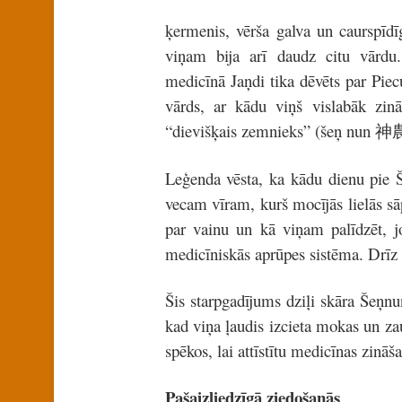
ķermenis, vērša galva un caurspīdī
viņam bija arī daudz citu vārdu
medicīnā Jaņdi tika dēvēts par Pie
vārds, ar kādu viņš vislabāk zi
“dievišķais zemnieks” (šeņ nun 神
Leģenda vēsta, ka kādu dienu pie Š
vecam vīram, kurš mocījās lielās s
par vainu un kā viņam palīdzēt, jo
medicīniskās aprūpes sistēma. Drīz 
Šis starpgadījums dziļi skāra Šeņnun
kad viņa ļaudis izcieta mokas un za
spēkos, lai attīstītu medicīnas zināš
Pašaizliedzīgā ziedošanās