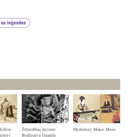
i un leģendas
Yellow
Žēlsirdības dieviete:
Mythistory Makes Music
istory
Bodhisatva Guaņjiņ