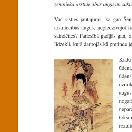
zemnieka ārstniecības augu un sak
Var rasties jautājums, kā gan Še
ārstniecības augus, nepiedzīvojot
saindēties? Patiesībā gadījās gan, 
līdzekli, kurš darbojās kā pretinde j
Kādu 
ūdeni
ūdens
uzdrī
augus
nogar
nepara
toksī
rezul