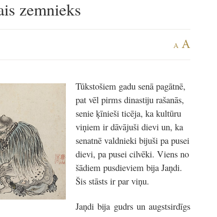
ais zemnieks
A
A
Tūkstošiem gadu senā pagātnē,
pat vēl pirms dinastiju rašanās,
senie ķīnieši ticēja, ka kultūru
viņiem ir dāvājuši dievi un, ka
senatnē valdnieki bijuši pa pusei
dievi, pa pusei cilvēki. Viens no
šādiem pusdieviem bija Jaņdi.
Šis stāsts ir par viņu.
Jaņdi bija gudrs un augstsirdīgs