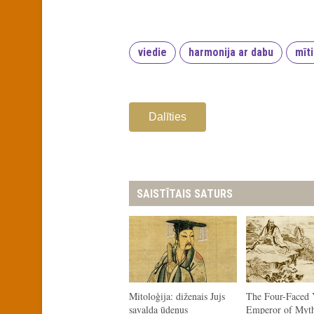
viedie
harmonija ar dabu
mīt
Dalīties
SAISTĪTAIS SATURS
Mitoloģija: diženais Jujs
The Four-Faced 
savalda ūdeņus
Emperor of Myth