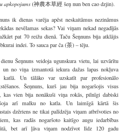
ņu apkopojums
(神農本草經 šeņ nun ben cao dzjin).
ņnuns ik dienas varēja apēst neskaitāmus nezināmus
 nekādas nevēlamas sekas? Vai viņam nekad negadījās
dažkārt pat 70 reižu dienā. Taču Šeņnuns bija atklājis
ebkurai indei. To sauca par ča (茶) – tēju.
dienu Šeņnuns veidoja ugunskura vietu, lai uzvārītu
, un no viņa izmantotā iekura dažas lapas nokļuva
 katlā. Un tālāko var uzskatīt par profesionālo
kstēšanos. Šeņnuns, kurš jau bija nogaršojis visus
, kas vien bija nonākuši viņa rokās, pilnīgi dabiski
šoja arī malku no katla. Un laimīgā kārtā šis
stais dzēriens ne tikai palīdzēja viņam atbrīvoties no
niem, kas radās nogaršoto kaitīgo augu iedarbības
tātā, bet arī ļāva viņam nodzīvot līdz 120 gadu