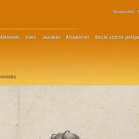
Nospiediet
Mākslinieki
Video
Jaunākais
Atsauksmes
Biežāk uzdotie jautāju
zemnieks