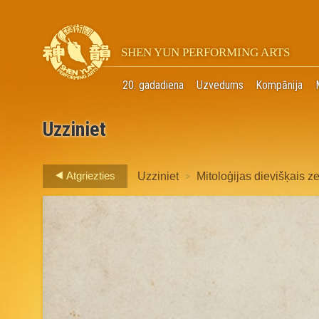
SHEN YUN PERFORMING ARTS
20. gadadiena
Uzvedums
Kompānija
Uzziniet
>
Atgriezties
Uzziniet
Mitoloģijas dievišķais 