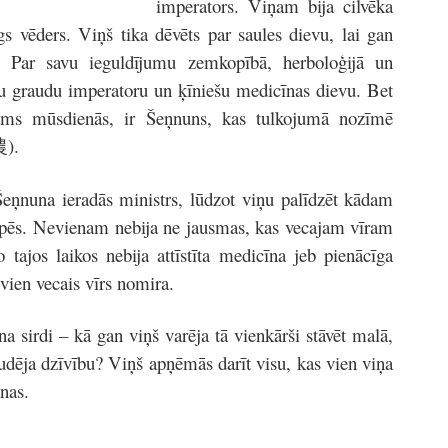
imperators. Viņam bija cilvēka
gs vēders. Viņš tika dēvēts par saules dievu, lai gan
. Par savu ieguldījumu zemkopībā, herboloģijā un
cu graudu imperatoru un ķīniešu medicīnas dievu. Bet
nāms mūsdienās, ir Šeņnuns, kas tulkojumā nozīmē
農).
eņnuna ieradās ministrs, lūdzot viņu palīdzēt kādam
āpēs. Nevienam nebija ne jausmas, kas vecajam vīram
 tajos laikos nebija attīstīta medicīna jeb pienācīga
vien vecais vīrs nomira.
a sirdi – kā gan viņš varēja tā vienkārši stāvēt malā,
udēja dzīvību? Viņš apņēmās darīt visu, kas vien viņa
anas.