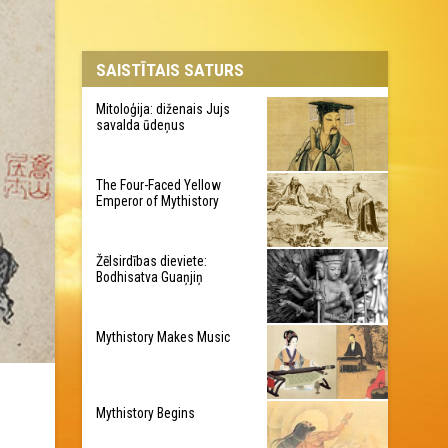
SAISTĪTAIS SATURS
Mitoloģija: diženais Jujs
savalda ūdeņus
The Four-Faced Yellow
Emperor of Mythistory
Žēlsirdības dieviete:
Bodhisatva Guaņjiņ
Mythistory Makes Music
Mythistory Begins