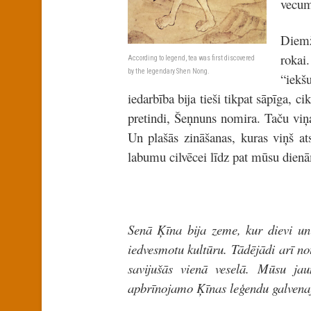
vecu
Diemž
rokai
According to legend, tea was first discovered
by the legendary Shen Nong.
“iekš
iedarbība bija tieši tikpat sāpīga, 
pretindi, Šeņnuns nomira. Taču viņ
Un plašās zināšanas, kuras viņš ats
labumu cilvēcei līdz pat mūsu dien
Senā Ķīna bija zeme, kur dievi un 
iedvesmotu kultūru. Tādējādi arī not
savijušās vienā veselā. Mūsu jau
apbrīnojamo Ķīnas leģendu galvena