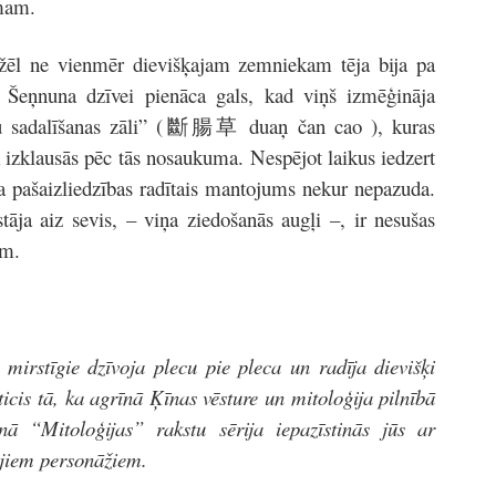
mam.
ēl ne vienmēr dievišķajam zemniekam tēja bija pa
. Šeņnuna dzīvei pienāca gals, kad viņš izmēģināja
u sadalīšanas zāli” (斷腸草 duaņ čan cao ), kuras
cik izklausās pēc tās nosaukuma. Nespējot laikus iedzert
a pašaizliedzības radītais mantojums nekur nepazuda.
tāja aiz sevis, – viņa ziedošanās augļi –, ir nesušas
ām.
mirstīgie dzīvoja plecu pie pleca un radīja dievišķi
icis tā, ka agrīnā Ķīnas vēsture un mitoloģija pilnībā
nā “Mitoloģijas” rakstu sērija iepazīstinās jūs ar
jiem personāžiem.