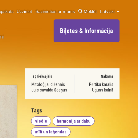
Apskats
Uzziniet
Sazinieties ar mums
Meklēt
Latviski
Biļetes & Informācija
mi
Iepriekšējais
Nākamā
Mitoloģija: diženais
Pērtiķu karalis
Jujs savalda ūdeņus
Uguns kalnā
Tags
viedie
harmonija ar dabu
mīti un leģendas