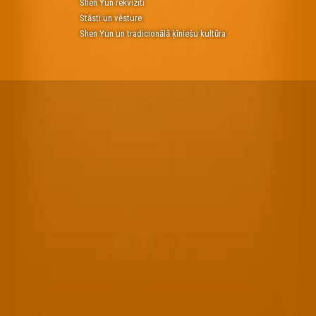
Shen Yun rekvizīti
Stāsti un vēsture
Shen Yun un tradicionālā ķīniešu kultūra