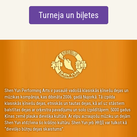
Turneja un biļetes
Shen Yun Performing Arts ir pasaulē vadošā klasiskās ķīniešu dejas un
mūzikas kompānija, kas dibināta 2006. gadā Ņujorkā. Tā izpilda
klasiskās ķīniešu dejas, etniskās un tautas dejas, kā arī uz stāstiem
balstītas dejas ar orķestra pavadījumu un solo izpildītājiem. 5000 gadus
Ķīnas zemē plauka dievišķa kultūra. Ar elpu aizraujošu mūziku un dejām
Shen Yun atdzīvina šo krāšņo kultūru. Shen Yun jeb 神韻 var tulkot kā
“dievišķo būtņu dejas skaistums”.