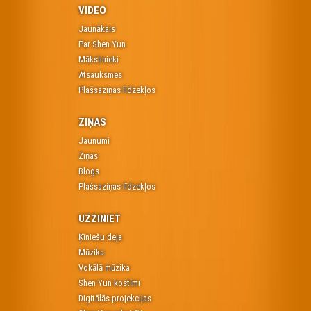
VIDEO
Jaunākais
Par Shen Yun
Mākslinieki
Atsauksmes
Plašsaziņas līdzekļos
ZIŅAS
Jaunumi
Ziņas
Blogs
Plašsaziņas līdzekļos
UZZINIET
Ķīniešu deja
Mūzika
Vokālā mūzika
Shen Yun kostīmi
Digitālās projekcijas